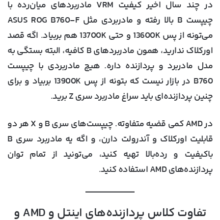
در چند سال اخیر کیفیت VRM مادربردهای میان‌رده با
چیپست B بالا رفته و مادربردی مثل ASUS ROG B760-F
می‌تونه از پس 13600K و حتی 13700K هم بربیاد. اگه قصد
اورکلاک ندارید، همون مادربردهای B کافیه، البته بستگی به
مدل مادربرد و پردازنده داره. هیچ مادربردی با چیپست
B760 در بازار نیست که بتونه از پس 13900K بربیاد و برای
چنین پردازنده‌ای باید سراغ مادربرد سری Z برید.
در AMD کمی قضیه متفاوته. چیپست‌های سری B و X هر دو
قابلیت اورکلاک و آندرولت دارن، و اگه یه مادربرد سری B
باکیفیت و رده‌بالا تهیه کنید، می‌تونید از تمام توان
پردازنده‌های AMD استفاده کنید.
تفاوت کلاس پردازنده‌های اینتل و AMD و