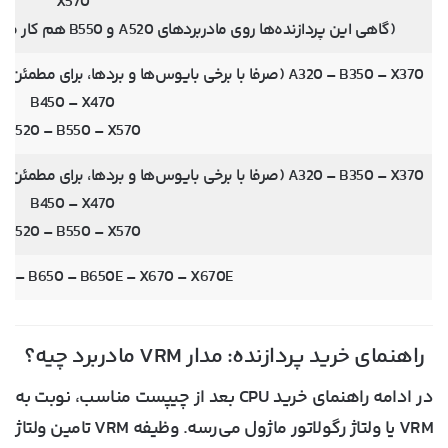
X570
(گاهی این پردازنده‌ها روی مادربردهای A520 و B550 هم کار می‌کنن، اما به طور رسمی پشتیبانی نمیشن)
A320 – B350 – X370 (صرفا با برخی بایوس‌ها و بردها، برای مطمئن شدن صفحه ساپورت مادربردتون رو چک کنید)
B450 – X470
A520 – B550 – X570
A320 – B350 – X370 (صرفا با برخی بایوس‌ها و بردها، برای مطمئن شدن صفحه ساپورت مادربردتون رو چک کنید)
B450 – X470
A520 – B550 – X570
A – B650 – B650E – X670 – X670E
راهنمای خرید پردازنده: مدار VRM مادربرد چیه؟
در ادامه
راهنمای خرید CPU
بعد از چیپست مناسب، نوبت به
VRM یا ولتاژ رگولاتور ماژول می‌رسه. وظیفه VRM تامین ولتاژ