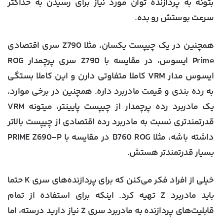
بتونه به پردازنده توان مورد نیاز برای رسیدن به حداکثر
سرعت بوستش رو بده.
همچنین در یک چیپست یکسان، مثلا Z790 سری اقتصادی
Prime ایسوس، در مقایسه با Z790 سری پرچمدار ROG
ایسوس مدار VRM کاملا متفاوتی دارن و این کاملا بستگی
به رده بندی و قیمت مادربرد داره. همچنین در برخی موارد،
یک مادربرد رده پرچمدار از چیپست پایینتر، میتونه VRM
قدرتمندتری نسبت به مادربرد رده اقتصادی از چیپست بالاتر
داشته باشه، مثلا B760 ROG در مقایسه با PRIME Z690-P
بسیار قدرتمندتر هستش.
خیلی از افراد فکر می‌کنن که برای پردازنده‌های سری K حتما
باید مادربرد Z تهیه کرد. اینکه برای استفاده از تمام
قابلیت‌های پردازنده به مادربرد سری Z نیاز دارید درسته، اما