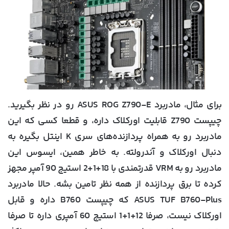
برای مثال، مادربرد ASUS ROG Z790-E رو در نظر بگیرید.
چیپست Z790 قابلیت اورکلاک داره، و قطعا کسی که این
مادربرد رو به همراه پردازنده‌های سری K اینتل بگیره به
دنبال اورکلاک و آندرولته. به خاطر همین، ایسوس این
مادربرد رو به VRM قدرتمندی با 18+1+2 استیج 90 آمپر مجهز
کرده تا برق پردازنده از همه نظر تامین بشه. حالا مادربرد
ASUS TUF B760-Plus که چیپست B760 داره و قابل
اورکلاک نیست، صرفا 12+1+1 استیج 60 آمپری داره تا صرفا