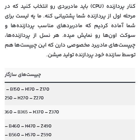
کنار پردازنده (CPU) باید مادربردی رو انتخاب کنید که در
مرحله اول از پردازنده شما پشتیبانی کنه. ما یه لیست برای
شما آماده کردیم که مادربردهای مناسب پردازنده‌ها و
سوکت اون‌ها رو نمایش میده. هر نسل از پردازنده‌ها،
چیپست‌های مادربرد مخصوصی دارن که این چیپست‌ها هم
توسط سازنده خود پردازنده تولید میشن.
چیپست‌های سازگار
110 – B150 – H170 – Z170
B250 – H270 – Z270
 B360 – B365 – H370 – Z370
10 – B460 – H470 – Z490
10 – B560 – H570 – Z590