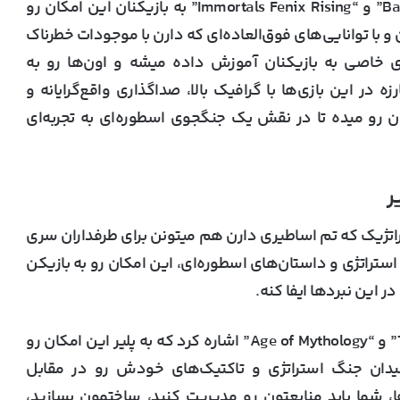
برای مثال عناوینی مانند “Bayonetta”، “Gods Will Fall” و “Immortals Fenix Rising” به بازیکنان این امکان رو
با توانایی‌های فوق‌العاده‌ای که دارن با موجودات خطرناک
های خاصی به بازیکنان آموزش داده میشه و اون‌ها رو به
 در این بازی‌ها با گرافیک بالا، صداگذاری واقع‌گرایانه و
ن رو میده تا در نقش یک جنگجوی اسطوره‌ای به تجربه‌ای
تراتژیک که تم اساطیری دارن هم میتونن برای طرفداران سری
 ترکیب عناصر استراتژی و داستان‌های اسطوره‌ای، این امکان رو به بازیکن
این نبرد‌ها ایفا کنه.
از جمله این بازی‌ها میشه به “Total War Saga: Troy” و “Age of Mythology” اشاره کرد که به پلیر این امکان رو
دان جنگ استراتژی و تاکتیک‌های خودش رو در مقابل
ا، شما باید منابعتون رو مدیریت کنید، ساختمون بسازید،