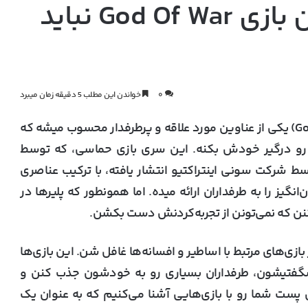
بازی هایی که طرفداران بازی God Of War نباید
۰
خواندن این مطلب 5 دقیقه زمان میبرد
در دنیای بازی های ویدیویی، خدای جنگ (God Of War) یکی از عناوین مورد علاقه و پرطرفدار محسوب میشه که
ا رو درگیر خودش بکنه. این سری بازی حماسی، که توسط
داده شده و توسط شرکت سونی اینتراکتیو انتشار یافته، با ترکیب عناصری
یز را به طرفداران ارائه میده. اما همونطور که پلیرها در
ن که نمی‌تونن از تجربه‌کردنش دست بکشن.
ه بازی خدای جنگ (God Of War) نباید از بازی‌های مرتبط با اساطیر و افسانه‌ها غافل شن. این بازی‌ها
گفتیشون، طرفداران بسیاری رو به خودشون جذب کنن و
ن پست شما رو با بازی‌هایی آشنا می‌کنیم که به عنوان یک