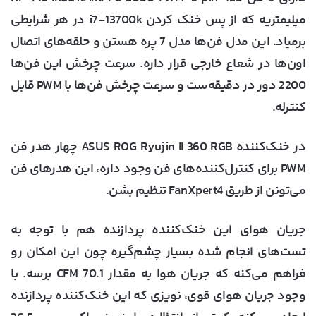
میلیمتریه که از پس خنک کردن i7-13700k در هر شرایطی
برمیاد. این مدل فن‌ها مدل 7 پره هستن و حلقه‌های اتصال
اون‌ها در شعاع خارجی قرار داره. سرعت چرخش این فن‌ها
2200 دور در دقیقه‌ست و سرعت چرخش فن‌ها با PWM قابل
کنترله.
در خنک‌کننده ASUS ROG Ryujin II 360 RGB چهار هدر فن
PWM برای کنترل‌کننده‌های فن وجود داره، این هدرهای فن
می‌تونن از طریق FanXpert4 تنظیم بشن.
جریان هوای این خنک‌کننده پردازنده هم با توجه به
تست‌های انجام شده بسیار چشم‌گیره چون این امکان رو
فراهم می‌کنه که جریان هوا به مقدار 70.1 CFM برسه. با
وجود جریان هوای قوی، نویزی که این خنک‌کننده پردازنده