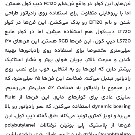
فن‌های این کولر، در واقع فن‌های FC120 دیپ کول هستن،
اما با پروفایلی متفاوت برای استفاده روی رادیاتور طراحی
شدن و نام DF120 رو یدک می‌کشن. این فن‌ها در کولر
LT720 دیپ‌کول هم استفاده میشن، اما در کولر مایع
LS720 دیپ کول، این فن‌ها RGB هستن. این فن‌های ۱۲۰
میلی‌متری مخصوصا برای استفاده روی رادیاتورها بهینه
شدن و سرعت بالاتر، جریان هوای بهتر و فشار استاتیک
بیشتر دارن که اون‌ها رو به انتخابی خوب برای نصب روی
رادیاتور تبدیل می‌کنه. ضخامت این فن‌ها ۲۵ میلی‌متره، که
در مجموع با رادیاتور به ضخامت ۵۲ میلی‌متر می‌رسیم،
سایزی عادی برای کولرهای مایع. این فن‌ها از Fluid
dynamic bearing استفاده می‌کنن، که عمر رادیاتور رو بالا
می‌بره و نویز کمتری تولید می‌کنه. طبق گفته دیپ کول، این
فن‌ها از پلاستیک پلی بوتیلن ترفتالات (polybutylene
terephthalate) ساخته شدن تا عمر طولانی‌تری داشته باشن.