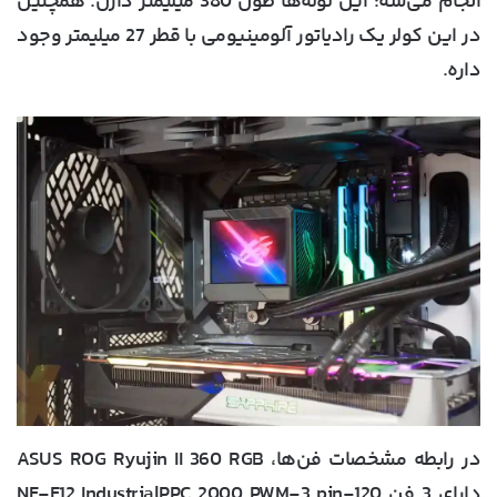
انجام می‌شه؛ این لوله‌ها طول 380 میلیمتر دارن. همچنین
در این کولر یک رادیاتور آلومینیومی با قطر 27 میلیمتر وجود
داره.
در رابطه مشخصات فن‌ها، ASUS ROG Ryujin II 360 RGB
دارای 3 فن NF-F12 IndustrialPPC 2000 PWM-3 pin-120