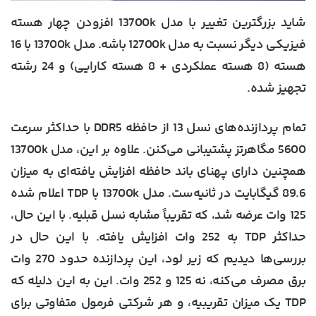
شاید بزرگترین تغییر با مدل 13700k افزودن چهار هسته
فیزیکی دیگر نسبت به مدل 12700k باشه. مدل 13700k با 16
هسته (8 هسته عملکردی + 8 هسته کارایی) و 24 رشته
تجهیز شده.
تمام پردازنده‌های نسل 13 از حافظه DDR5 با حداکثر سرعت
5600 مگاهرتز پشتیبانی می‌کنن. علاوه بر این، مدل 13700k
همچنین دارای پهنای باند حافظه افزایش یافته‌ای به میزان
89.6 گیگابایت در ثانیه‌ست. مدل 13700k با TDP اعلام شده
125 وات عرضه شد، که تقریباً مشابه نسل قبلیه. با این حال،
حداکثر TDP به 252 وات افزایش یافته. با این حال در
بررسی‌ها دیدیم که زیر لود، این پردازنده حدود 270 وات
برق مصرف می‌کنه، نه 125 و 252 وات. این به این دلیله که
TDP یک میزان تقریبیه، و هر شرکتی فرمول متفاوتی برای