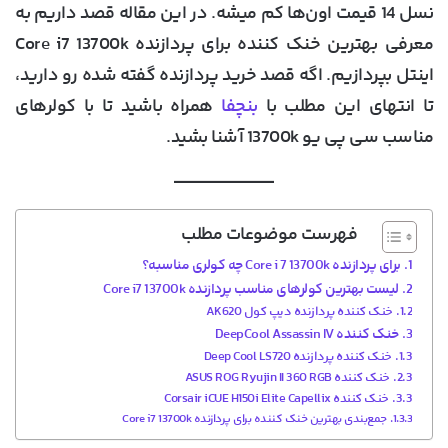
نسل 14 قیمت اون‌ها کم میشه. در این مقاله قصد داریم به
معرفی
بهترین خنک کننده برای پردازنده Core i7 13700k
اینتل بپردازیم. اگه قصد خرید پردازنده گفته شده رو دارید،
تا انتهای این مطلب با
بنچفا
همراه باشید تا با کولرهای
مناسب سی پی یو 13700k آشنا بشید.
فهرست موضوعات مطلب
برای پردازنده Core i 7 13700k چه کولری مناسبه؟
لیست بهترین کولرهای مناسب پردازنده Core i7 13700k
خنک کننده پردازنده دیپ کول AK620
خنک کننده DeepCool Assassin IV
خنک کننده پردازنده Deep Cool LS720
خنک کننده ASUS ROG Ryujin II 360 RGB
خنک کننده Corsair iCUE H150i Elite Capellix
جمع‌بندی بهترین خنک کننده برای پردازنده Core i7 13700k