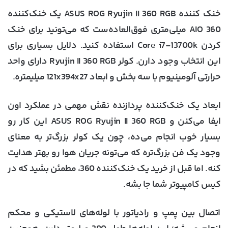
خنک کننده ASUS ROG Ryujin II 360 RGB یک خنک‌کننده
AIO 360 میلی‌متری فوق‌العاده‌ست که می‌تونید برای خنک
کردن Core i7-13700k استفاده کنید. دلایل بسیاری برای
این انتخاب وجود دارن. کولر Ryujin II 360 RGB دارای واحد
حرارتی آلومینیوم با سه بخش و ابعاد 121x394x27 میلیمتره.
ابعاد یک خنک‌کننده پردازنده نقش مهمی در عملکرد اون
ایفا می‌کنن و ASUS ROG Ryujin II 360 RGB این کار رو
بسیار خوب انجام می‌ده، چون یک کولر بزرگ‌تر به معنای
وجود یک فن بزرگ‌تره که می‌تونه جریان هوا رو بهتر هدایت
کنه. اما قبل از خرید یک خنک‌کننده 360، مطمئن بشید که در
کیس کامپیوتر شما جا بشه.
اتصال بین پمپ و رادیاتور با لوله‌های لاستیکی و محکم