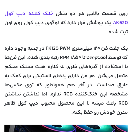
روی قسمت بالایی هر دو بخش
خنک کننده دیپ کول
AK620
یک پوشش قرار داره که لوگوی دیپ کول روی اون
ثبت شده.
یک جفت فن ۱۲۰ میلی‌متری FK120 PWM در جعبه وجود داره
که توسط DeepCool تا ۱۸۵۰ RPM رتبه بندی شده. این فن‌ها
با استفاده از گیره‌های فنری به کناره هیت سینک محکم
متصل می‌شن. هر فن دارای پدهای لاستیکی برای کمک به
عایق صداست. در آخر هم همونطور که توی عکس‌ها
مشخصه این خنک‌کننده RGB نداره. اما نداشتن نداشتن
RGB باعث میشه تا این محصول محبوب دیپ کول ظاهر
مدرن خودش رو حفظ بکنه.