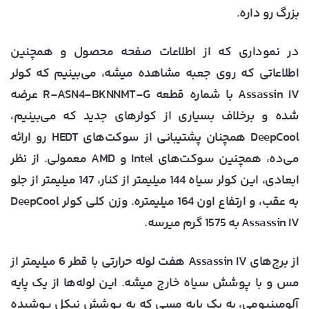
بزرگ رو داره.
در نموداری که از اطلاعات صفحه محصول و همچنین
اطلاعاتی که روی جعبه مشاهده میشه، می‌بینیم که کولر
Assassin IV با شماره قطعه R-ASN4-BKNNMT-G عرضه
شده و برخلاف بسیاری از کولرهای جدید که می‌بینیم،
DeepCool همچنان پشتیبانی از سوکت‌های HEDT رو ارائه
می‌ده، همچنین سوکت‌های Intel و AMD معمولی. از نظر
ابعادی، این کولر سیاه 144 میلیمتر از کنار، 147 میلیمتر از جلو
به عقب، و ارتفاع اون 164 میلیمتره. وزن کلی کولر DeepCool
Assassin IV به 1575 گرم میرسه.
از برج‌های Assassin IV هفت لوله حرارتی با قطر 6 میلیمتر از
مس و با پوشش سیاه خارج میشه. این لوله‌ها از یک پایه
آلومینیومی، به یک پایه مسی که به پوشش نیکل پوشیده