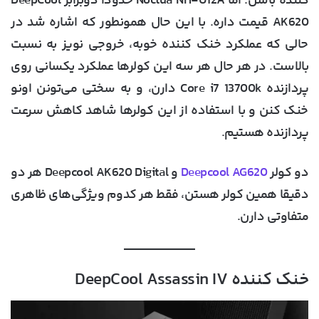
کننده باشن. اما Noctua NH-U12A حدودا دوبرابر DeepCool
AK620 قیمت داره. با این حال همونطور که اشاره شد در
حالی که عملکرد خنک کننده خوبه، خروجی نویز به نسبت
بالاست. در هر حال هر سه این کولرها عملکرد یکسانی روی
پردازنده
Core i7 13700k
دارن، و به سختی می‌تونن اونو
خنک کنن و با استفاده از این کولرها شاهد کاهش سرعت
پردازنده هستیم.
دو کولر
Deepcool AG620
و Deepcool AK620 Digital هر دو
دقیقا همین کولر هستن، فقط هر کدوم ویژگی‌های ظاهری
متفاوتی دارن.
خنک کننده DeepCool Assassin IV