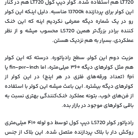
LT720 هم استفاده شده. کولر دیپ کول LT720 هم در کنار
این کولر برای پردازنده 13700k مناسبه. دلیل اینکه این کولر
رو در یک شماره دیگه معرفی نکردیم اینه که این خنک
کننده برادر بزرگ‌تر همین LS720 محسوب میشه و از نظر
عملکردی، بسیار به هم نزدیک هستن.
مزیت دوم این کولر، سطح رادیاتوره. درسته که این کولر
هم مثل کولرهای دیگه ۳۶۰ میلی‌متره، اما fin-per-inch یا
fpi (تعداد ورقه‌های فلزی در هر اینچ) در این کولر از
کولرهای دیگه بیشتره. این باعث میشه این کولر با استفاده
از فن‌های خوب، بتونه عملکرد خنک‌کنندگی بهتری نسبت به
باقی کولرهای موجود در بازار بده.
رادیاتور کولر LS720 دیپ کول توسط دو لوله ۴۱۰ میلی‌متری
روکش دار با بلاک پردازنده متصل شده. این بلاک از جنس